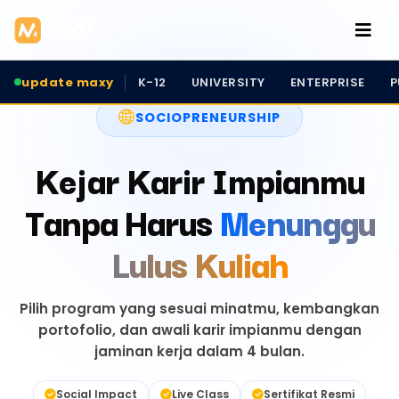
update maxy
K-12
UNIVERSITY
ENTERPRISE
P
SOCIOPRENEURSHIP
Kejar Karir Impianmu
Tanpa Harus
Menunggu
Lulus Kuliah
Pilih program yang sesuai minatmu, kembangkan
portofolio, dan awali karir impianmu dengan
jaminan kerja dalam 4 bulan.
Social Impact
Live Class
Sertifikat Resmi