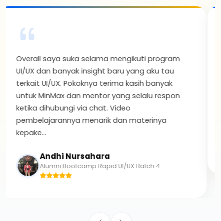
Awalnya aku gatau tentang UI/UX sama sekali,
aku terbantu setelah mengikuti Bootcamp
UI/UX di maxy academy karena jadi tau
progress membuat website sampai membuat
aplikasi menggunakan Figma.
Mirhan Sahira
Alumni Bootcamp Rapid UI/UX Batch 4