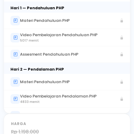
Hari 1 — Pendahuluan PHP
Materi Pendahuluan PHP
Video Pembelajaran Pendahuluan PHP
5017 menit
Assesment Pendahuluan PHP
Hari 2 — Pendalaman PHP
Materi Pendahuluan PHP
Video Pembelajaran Pendalaman PHP
4833 menit
Assesment Pendalaman PHP
HARGA
Hari 3 — Studi Kasus PHP
Rp 1.198.000