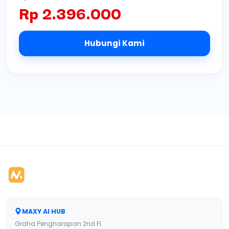
Rp 2.396.000
Video Pembelajaran Studi Kasus PHP
1858 menit
Hubungi Kami
Assesment Studi Kasus PHP
MAXY AI HUB
Graha Pengharapan 2nd Fl